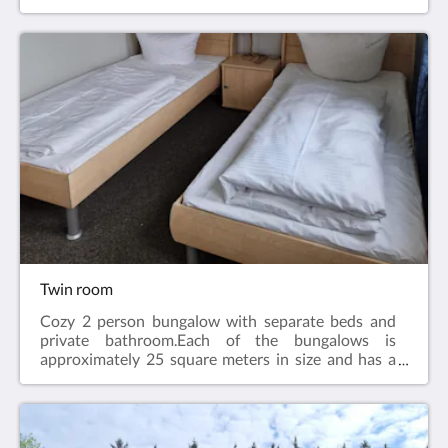
separate sitting area with a couch and table.The
bathrooms are each equipped with a walk-in
shower
Twin room
Cozy 2 person bungalow with separate beds and
private bathroom.Each of the bungalows is
approximately 25 square meters in size and has a
separate sitting area with a couch and table.The
bathrooms are each equipped with a walk-in
shower