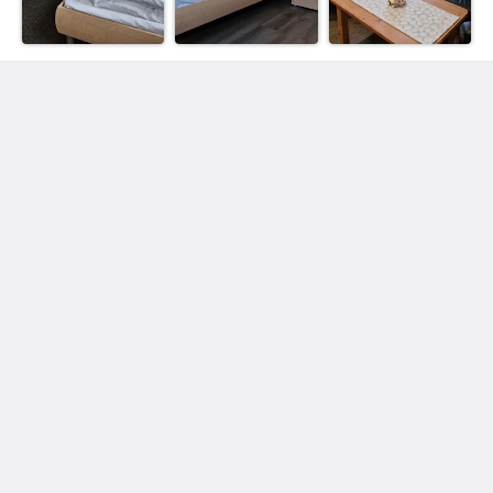
Landidyll Monte Gristow
Riemser Weg 19
Mesekenhagen MV 17498
Germany
015165 186353
info@lim-g.de
Soziale Medien
Mehr
Hauptseite
Bildergalerie